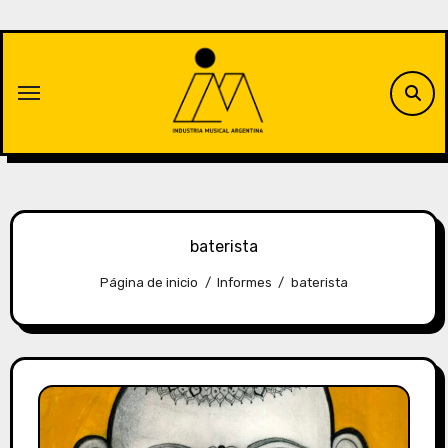
Saltar
al
contenido
baterista
Página de inicio
Informes
baterista