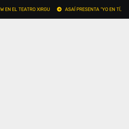
EL TEATRO XIRGU
ASAÍ PRESENTA “YO EN TÍ, TÚ EN MI