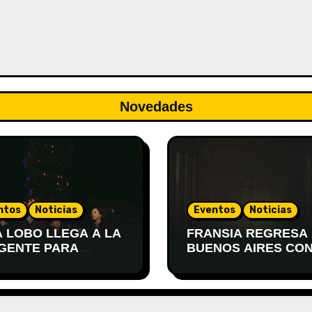
Novedades
ntos
Noticias
Eventos
Noticias
A LOBO LLEGA A LA
FRANSIA REGRESA
GENTE PARA
BUENOS AIRES CON
SENTAR
SHOW EN EL TEAT
TEVIDEO
XIRGU
PIERTA