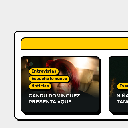
Entrevistas
Escuchá lo nuevo
Noticias
Eve
CANDU DOMÍNGUEZ
NIÑ
PRESENTA «QUE
TAN
VUELVA ÉL»
PRE
MON
DES