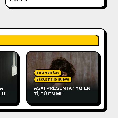
Entrevistas
Escuchá lo nuevo
 A
ASAÍ PRESENTA “YO EN
 UN
TÍ, TÚ EN MI”
RO