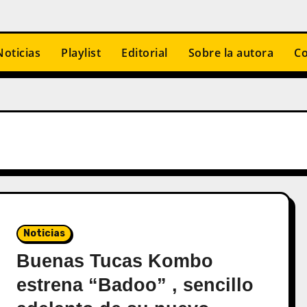
Noticias
Playlist
Editorial
Sobre la autora
Co
Noticias
Buenas Tucas Kombo
estrena “Badoo” , sencillo