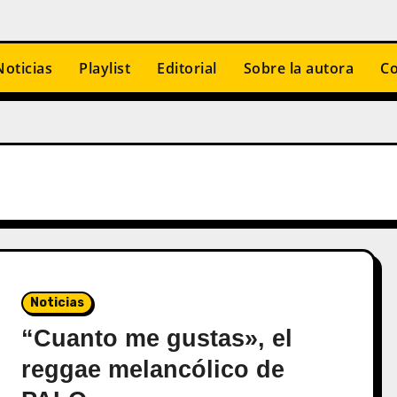
Noticias
Playlist
Editorial
Sobre la autora
Co
Noticias
“Cuanto me gustas», el
reggae melancólico de