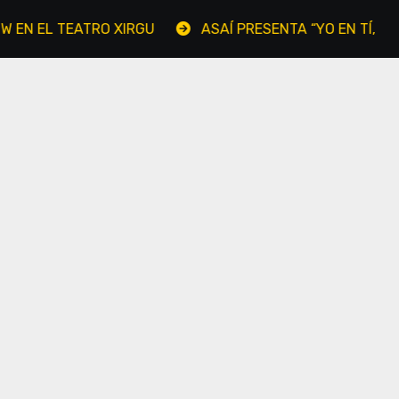
EL TEATRO XIRGU
ASAÍ PRESENTA “YO EN TÍ, TÚ EN MI