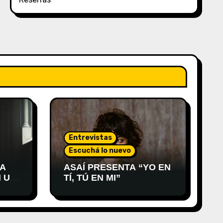
Entrevistas
Escuchá lo nuevo
 A
ASAÍ PRESENTA “YO EN
 UN
TÍ, TÚ EN MI”
RO