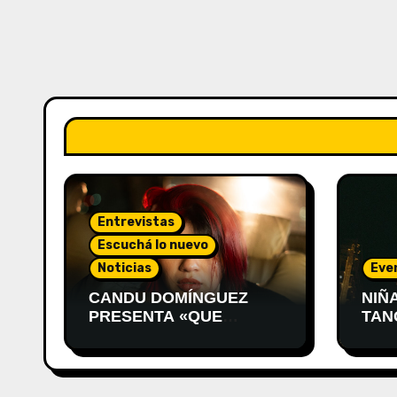
Entrevistas
Escuchá lo nuevo
Noticias
Eve
CANDU DOMÍNGUEZ
NIÑ
PRESENTA «QUE
TAN
VUELVA ÉL»
PRE
MON
DES