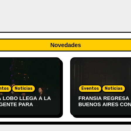
Novedades
ntos
Noticias
Eventos
Noticias
A LOBO LLEGA A LA
FRANSIA REGRESA
GENTE PARA
BUENOS AIRES CON
SENTAR
SHOW EN EL TEAT
TEVIDEO
XIRGU
PIERTA