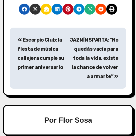
Escorpio Club: la
JAZMÍN SPARTA: “No
fiesta de música
quedás vacía para
callejera cumple su
toda la vida, existe
primer aniversario
la chance de volver
a armarte”
Por
Flor Sosa