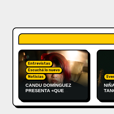
Entrevistas
Escuchá lo nuevo
Noticias
Eve
CANDU DOMÍNGUEZ
NIÑ
PRESENTA «QUE
TAN
VUELVA ÉL»
PRE
MON
DES