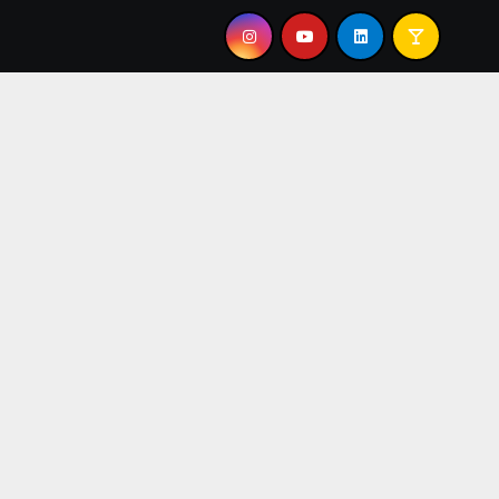
 MI”
TEO PÉREZ: “EL JAZZ ME DEVUELVE EL AIRE A L