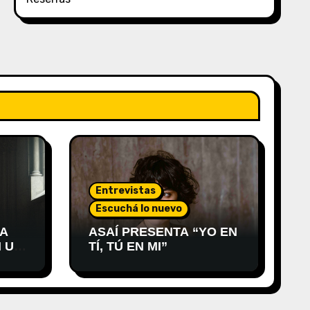
Entrevistas
Escuchá lo nuevo
 A
ASAÍ PRESENTA “YO EN
 UN
TÍ, TÚ EN MI”
RO