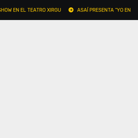
EN EL TEATRO XIRGU
ASAÍ PRESENTA “YO EN TÍ, TÚ EN