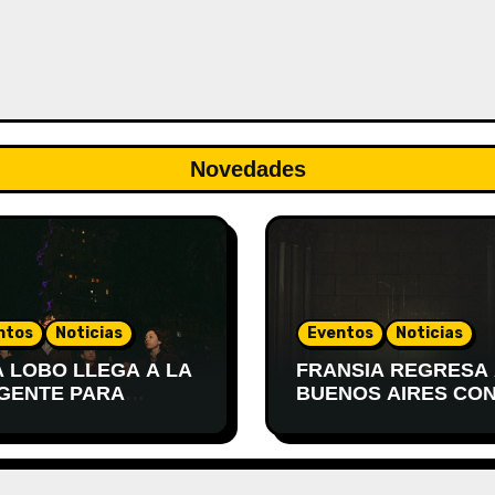
Novedades
ntos
Noticias
Eventos
Noticias
A LOBO LLEGA A LA
FRANSIA REGRESA
GENTE PARA
BUENOS AIRES CON
SENTAR
SHOW EN EL TEAT
TEVIDEO
XIRGU
PIERTA