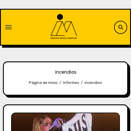
Saltar
al
contenido
incendios
Página de inicio
Informes
incendios