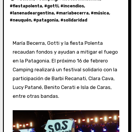
#
fiestapolenta
, #
gotti
, #
incendios
,
#
lanenadeargentina
, #
mariabecerra
, #
música
,
#
neuquén
, #
patagonia
, #
solidaridad
María Becerra, Gotti y la fiesta Polenta
recaudan fondos y ayudan a mitigar el fuego
en la Patagonia. El próximo 16 de febrero
Camping realizará un festival solidario con la
participación de Barbi Recanati, Clara Cava,
Lucy Patané, Benito Cerati e Isla de Caras,
entre otras bandas.