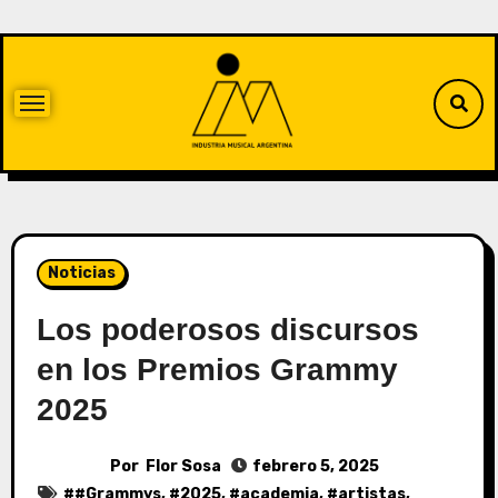
Noticias
Los poderosos discursos
en los Premios Grammy
2025
Por
Flor Sosa
febrero 5, 2025
#
#Grammys
, #
2025
, #
academia
, #
artistas
,