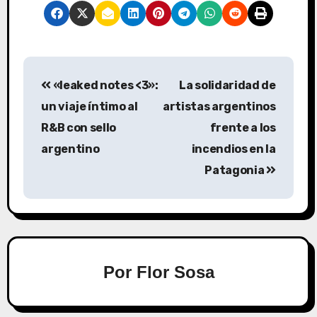
«leaked notes <3»:
La solidaridad de
un viaje íntimo al
artistas argentinos
R&B con sello
frente a los
argentino
incendios en la
Patagonia
Por
Flor Sosa