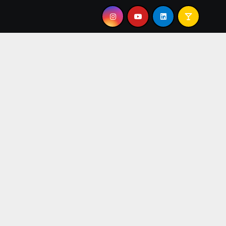
N MI”
TEO PÉREZ: “EL JAZZ ME DEVUELVE EL AIRE A 