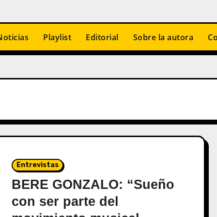
Noticias
Playlist
Editorial
Sobre la autora
Co
Entrevistas
BERE GONZALO: “Sueño
con ser parte del