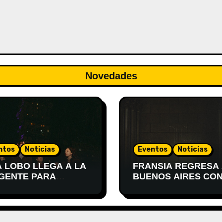
Novedades
ntos
Noticias
Eventos
Noticias
A LOBO LLEGA A LA
FRANSIA REGRESA
GENTE PARA
BUENOS AIRES CON
SENTAR
SHOW EN EL TEAT
TEVIDEO
XIRGU
PIERTA