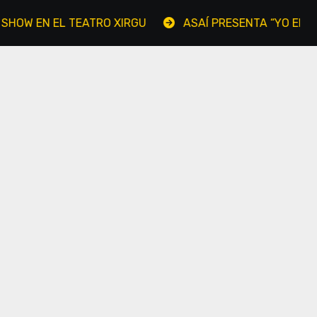
EN EL TEATRO XIRGU
ASAÍ PRESENTA “YO EN TÍ, TÚ E