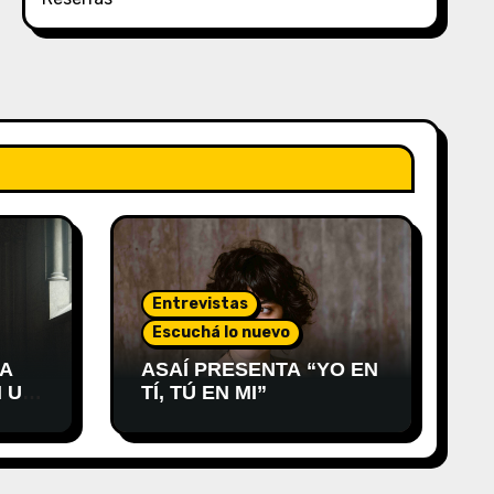
Entrevistas
Escuchá lo nuevo
 A
ASAÍ PRESENTA “YO EN
 UN
TÍ, TÚ EN MI”
RO