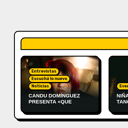
Entrevistas
Escuchá lo nuevo
Noticias
Eve
CANDU DOMÍNGUEZ
NIÑ
PRESENTA «QUE
TAN
VUELVA ÉL»
PRE
MON
DES