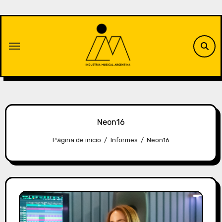
Saltar
al
contenido
Neon16
Página de inicio
Informes
Neon16