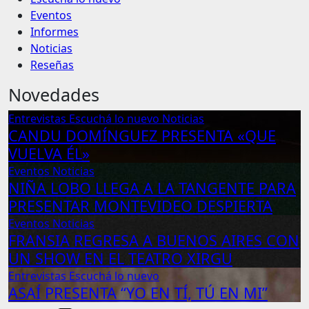
Eventos
Informes
Noticias
Reseñas
Novedades
Entrevistas
Escuchá lo nuevo
Noticias
CANDU DOMÍNGUEZ PRESENTA «QUE
VUELVA ÉL»
Eventos
Noticias
NIÑA LOBO LLEGA A LA TANGENTE PARA
PRESENTAR MONTEVIDEO DESPIERTA
Eventos
Noticias
FRANSIA REGRESA A BUENOS AIRES CON
UN SHOW EN EL TEATRO XIRGU
Entrevistas
Escuchá lo nuevo
ASAÍ PRESENTA “YO EN TÍ, TÚ EN MI”